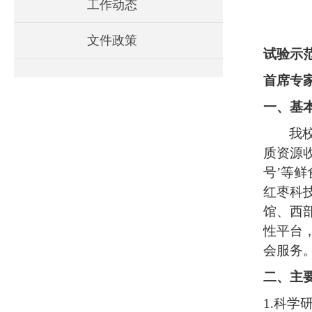
工作动态
文件政策
试验示
首席专
一、基
我
质资源
号’等
红枣科
馆、西
性平台
会服务
二、主
1.科学