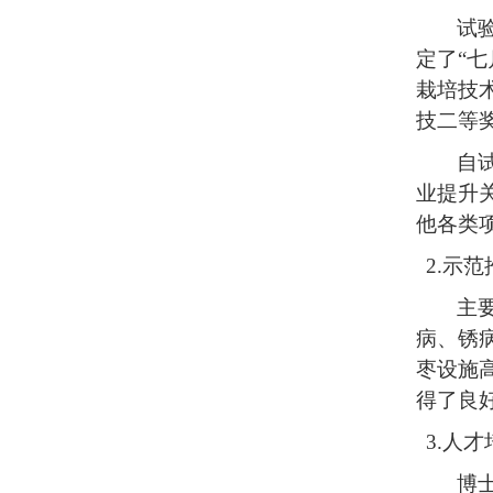
试
定了
“
栽培技
技二等
自
业提升
他各类
2.示范
主
病、锈
枣设施
得了良
3.人才
博