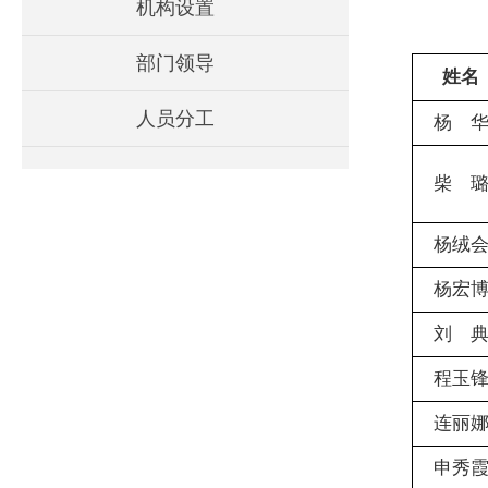
机构设置
部门领导
姓名
人员分工
杨 
柴 
杨绒
杨宏
刘 
程玉
连丽
申秀