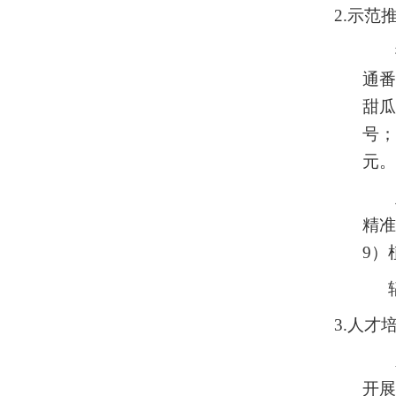
2.示范
通番
甜瓜
号；
元。
精准
9）
3.人才
开展