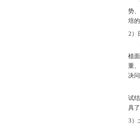
势、
培的
2
植面
重
、
决问
试
具了
3）