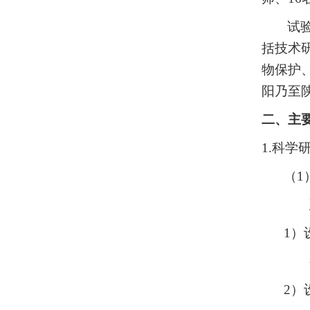
试
括技术
物保护
阳乃至
二、主
1.科学
（1
1
）
2）