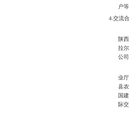
户等
4.交流
陕
拉尔
公司
业
县农
国建
际交