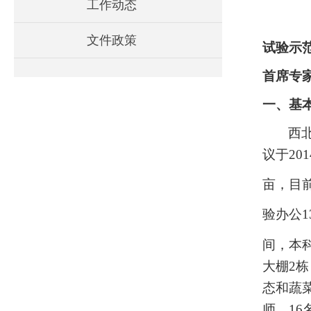
工作动态
文件政策
试验示
首席专
一、基
西
议
于20
亩，目
验办公13
间，本
大棚2
态和蔬
师、1
6