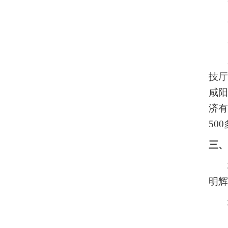
技
咸
济有
5
0
三、
明辉