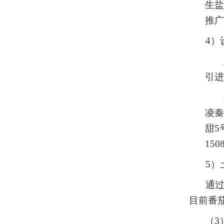
生盐
推广
4）
引进
凌秦
甜5
1
50
5）
通过
目前番
（3