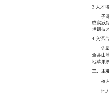
3.人才
子
或实践
培训技术
4.交流
先
全县山
地苹果
三、主
校
地