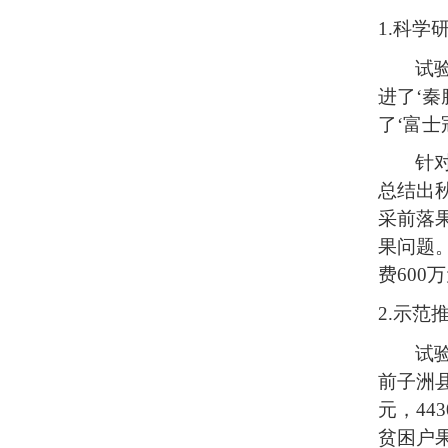
1.科学
试
进了‘秦
了‘富士
针
总结出
采前落
果问题
费600
2.示范
试
前子洲县
元，44
贫困户