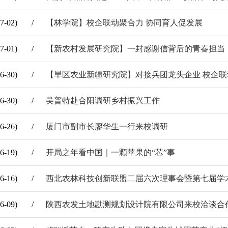
7-02)
/
【林学院】校企联动聚合力 协同育人促发展
7-01)
/
【新农村发展研究院】一封感谢信背后的青春担当
6-30)
/
【旱区农业新疆研究院】对接兵团龙头企业 校企
6-30)
/
吴普特赴合阳调研乡村振兴工作
6-26)
/
厦门市副市长廖华生一行来校调研
6-19)
/
开局之年看中国｜一颗苹果的“芯”事
6-16)
/
西北农林科技创新联盟二届六次理事会暨第七届学
6-09)
/
陕西农发土地勘测规划设计院有限公司来校洽谈合