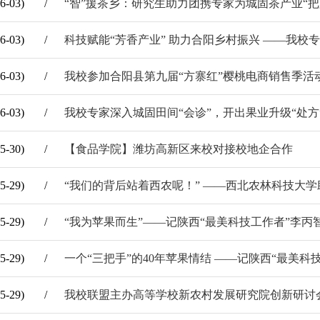
6-03)
/
“智”援茶乡：研究生助力团携专家为城固茶产业“把
6-03)
/
科技赋能“芳香产业” 助力合阳乡村振兴 ——我
6-03)
/
我校参加合阳县第九届“方寨红”樱桃电商销售季活
6-03)
/
我校专家深入城固田间“会诊”，开出果业升级“处方
5-30)
/
【食品学院】潍坊高新区来校对接校地企合作
5-29)
/
“我们的背后站着西农呢！” ——西北农林科技大
5-29)
/
“我为苹果而生”——记陕西“最美科技工作者”李丙
5-29)
/
一个“三把手”的40年苹果情结 ——记陕西“最美科
5-29)
/
我校联盟主办高等学校新农村发展研究院创新研讨